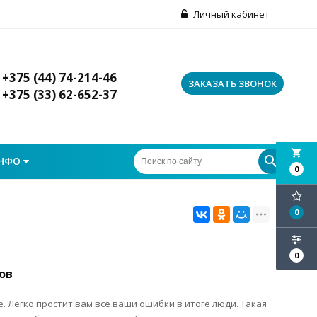
Личный кабинет
+375 (44) 74-214-46
ЗАКАЗАТЬ ЗВОНОК
+375 (33) 62-652-37
local_grocery_store
НФО
0
0
0
ов
. Легко простит вам все ваши ошибки в итоге люди. Такая