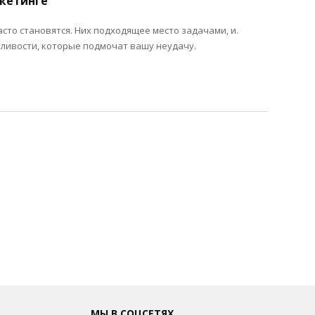
кетинге
асто становятся. Них подходящее место задачами, и.
ливости, которые подмочат вашу неудачу.
МЫ В СОЦСЕТЯХ