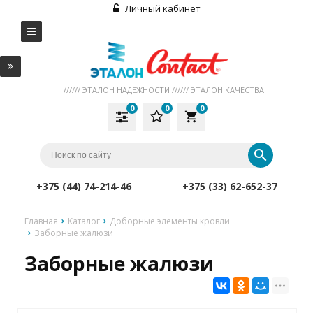
Личный кабинет
////// ЭТАЛОН НАДЕЖНОСТИ ////// ЭТАЛОН КАЧЕСТВА
0
0
0
local_grocery_store
+375 (44) 74-214-46
+375 (33) 62-652-37
Главная
Каталог
Доборные элементы кровли
Заборные жалюзи
Заборные жалюзи